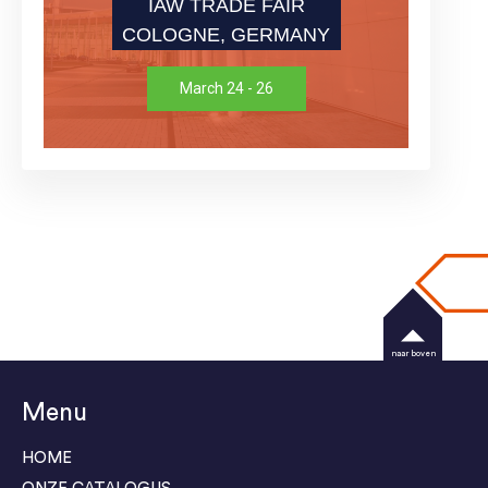
IAW TRADE FAIR
COLOGNE, GERMANY
March 24 - 26
naar boven
Menu
HOME