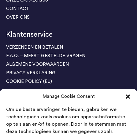
ONZE CATALOGUS
CONTACT
OVER ONS
Klantenservice
VERZENDEN EN BETALEN
F.A.Q. – MEEST GESTELDE VRAGEN
ALGEMENE VOORWAARDEN
PRIVACY VERKLARING
COOKIE POLICY (EU)
Manage Cookie Consent
Agenda Trade Shows
Om de beste ervaringen te bieden, gebruiken we
04-05 November / SVG FAIR Winterswijk
Bestel GRATIS kaarten
technologieën zoals cookies om apparaatinformatie
op te slaan en/of te openen. Door in te stemmen met
24-26 March / IAW Trade Fair - Cologne
deze technologieën kunnen we gegevens zoals
Bestel GRATIS kaarten