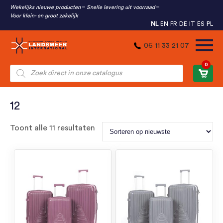
Wekelijks nieuwe producten
Snelle levering uit voorraad
Voor klein- en groot zakelijk
NL
EN
FR
DE
IT
ES
PL
06 11 33 21 07
0
Producten
zoeken
12
Gesorteerd
Toont alle 11 resultaten
op
nieuwste