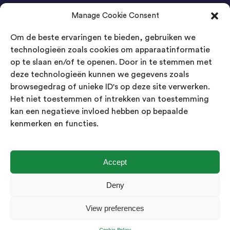
Manage Cookie Consent
Agenda Trade Shows
Om de beste ervaringen te bieden, gebruiken we
04-05 November / SVG FAIR Winterswijk
Bestel GRATIS kaarten
technologieën zoals cookies om apparaatinformatie
op te slaan en/of te openen. Door in te stemmen met
24-26 March / IAW Trade Fair - Cologne
deze technologieën kunnen we gegevens zoals
Bestel GRATIS kaarten
browsegedrag of unieke ID's op deze site verwerken.
Het niet toestemmen of intrekken van toestemming
kan een negatieve invloed hebben op bepaalde
Contact
kenmerken en functies.
Landsmeer International B.V.
Kempenbaan 5
5121 DM Rijen
Accept
Nederland
Deny
Showroom geopend op afspraak
View preferences
info@landsmeerinternational.com
06 11332107