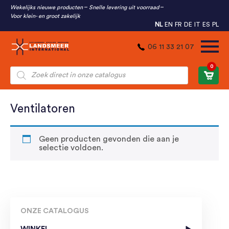
Wekelijks nieuwe producten
Snelle levering uit voorraad
Voor klein- en groot zakelijk
NL
EN
FR
DE
IT
ES
PL
06 11 33 21 07
0
Producten
zoeken
Ventilatoren
Geen producten gevonden die aan je
selectie voldoen.
ONZE CATALOGUS