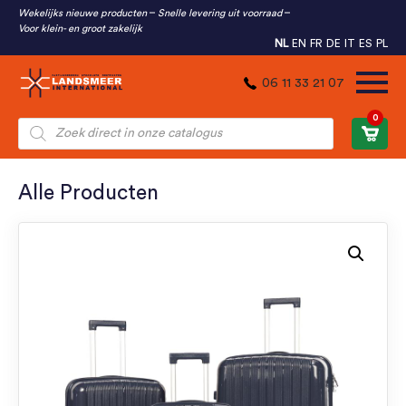
Wekelijks nieuwe producten
Snelle levering uit voorraad
Voor klein- en groot zakelijk
NL
EN
FR
DE
IT
ES
PL
06 11 33 21 07
0
Producten
zoeken
Alle Producten