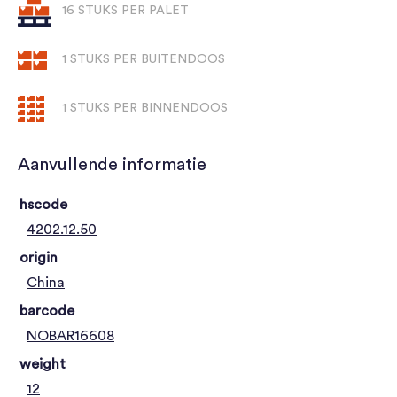
16 STUKS PER PALET
1 STUKS PER BUITENDOOS
1 STUKS PER BINNENDOOS
Aanvullende informatie
hscode
4202.12.50
origin
China
barcode
NOBAR16608
weight
12