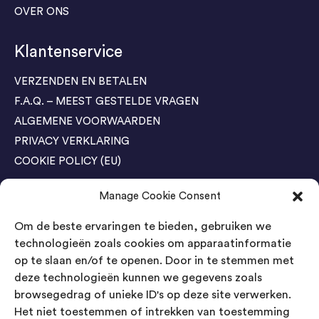
OVER ONS
Klantenservice
VERZENDEN EN BETALEN
F.A.Q. – MEEST GESTELDE VRAGEN
ALGEMENE VOORWAARDEN
PRIVACY VERKLARING
COOKIE POLICY (EU)
Manage Cookie Consent
Agenda Trade Shows
Om de beste ervaringen te bieden, gebruiken we
04-05 November / SVG FAIR Winterswijk
Bestel GRATIS kaarten
technologieën zoals cookies om apparaatinformatie
op te slaan en/of te openen. Door in te stemmen met
24-26 March / IAW Trade Fair - Cologne
deze technologieën kunnen we gegevens zoals
Bestel GRATIS kaarten
browsegedrag of unieke ID's op deze site verwerken.
Het niet toestemmen of intrekken van toestemming