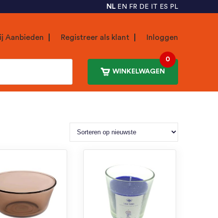
NL
EN
FR
DE
IT
ES
PL
ij Aanbieden
Registreer als klant
Inloggen
0
WINKELWAGEN