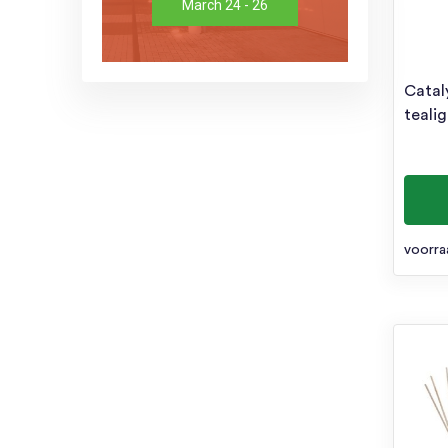
March 24 - 26
Catal
tealig
voorra