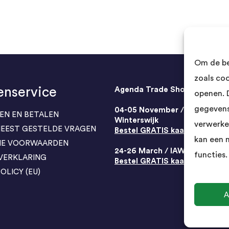
Om de be
zoals co
enservice
Agenda Trade Shows
openen. 
gegevens
04-05 November / SVG FAIR
EN EN BETALEN
Winterswijk
verwerke
 MEEST GESTELDE VRAGEN
Bestel GRATIS kaarten
kan een 
NE VOORWAARDEN
24-26 March / IAW Trade Fair 
functies.
 VERKLARING
Bestel GRATIS kaarten
OLICY (EU)
A