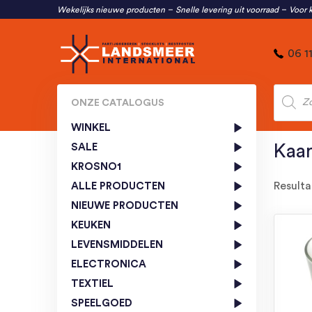
Wekelijks nieuwe producten
Snelle levering uit voorraad
Voor k
06 1
Produc
zoeken
ONZE CATALOGUS
WINKEL
SALE
Kaar
KROSNO1
Resulta
ALLE PRODUCTEN
NIEUWE PRODUCTEN
KEUKEN
LEVENSMIDDELEN
ELECTRONICA
TEXTIEL
SPEELGOED