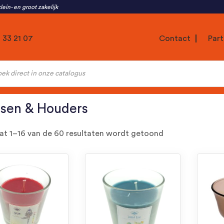
lein- en groot zakelijk
1 33 21 07
Contact
Part
ten
sen & Houders
Gesorteerd
at 1–16 van de 60 resultaten wordt getoond
op
nieuwste