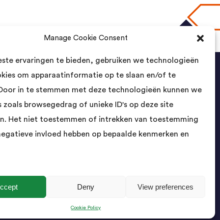
Manage Cookie Consent
naar boven
ste ervaringen te bieden, gebruiken we technologieën
okies om apparaatinformatie op te slaan en/of te
Contact
Door in te stemmen met deze technologieën kunnen we
 zoals browsegedrag of unieke ID's op deze site
Landsmeer International B.V.
n. Het niet toestemmen of intrekken van toestemming
Kempenbaan 5
5121 DM Rijen
negatieve invloed hebben op bepaalde kenmerken en
Nederland
- Cologne
Showroom geopend op afspraak
info@landsmeerinternational.com
ccept
Deny
View preferences
06 11332107
Cookie Policy