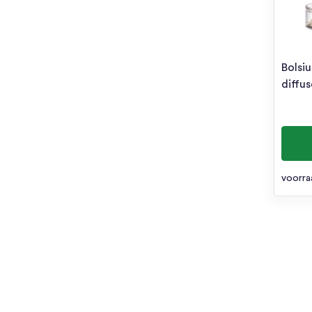
Bolsi
diffu
voorra