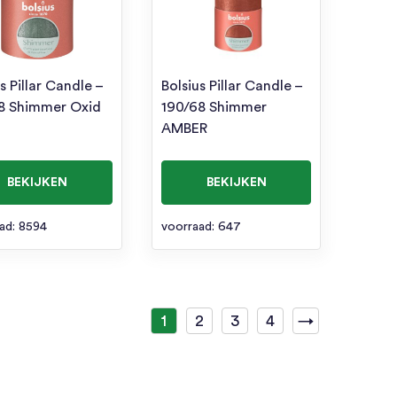
s Pillar Candle –
Bolsius Pillar Candle –
8 Shimmer Oxid
190/68 Shimmer
AMBER
BEKIJKEN
BEKIJKEN
ad: 8594
voorraad: 647
1
2
3
4
→