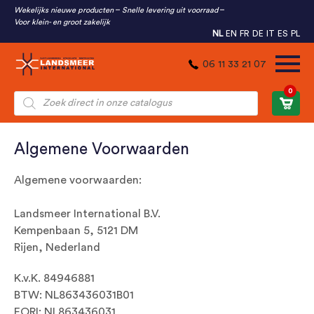
Wekelijks nieuwe producten
Snelle levering uit voorraad
Voor klein- en groot zakelijk
NL
EN
FR
DE
IT
ES
PL
06 11 33 21 07
0
Producten
zoeken
Algemene Voorwaarden
Algemene voorwaarden:
Landsmeer International B.V.
Kempenbaan 5, 5121 DM
Rijen, Nederland
K.v.K. 84946881
BTW: NL863436031B01
EORI: NL863436031