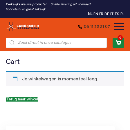
Wekelijks nieuwe producten
Snelle levering uit voorraad
Voor klein- en groot zakelijk
NL
EN
FR
DE
IT
ES
PL
06 11 33 21 07
0
Producten
zoeken
Cart
Je winkelwagen is momenteel leeg.
Terug naar winkel