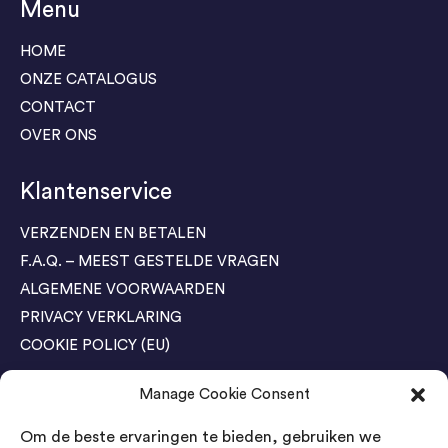
Menu
HOME
ONZE CATALOGUS
CONTACT
OVER ONS
Klantenservice
VERZENDEN EN BETALEN
F.A.Q. – MEEST GESTELDE VRAGEN
ALGEMENE VOORWAARDEN
PRIVACY VERKLARING
COOKIE POLICY (EU)
Manage Cookie Consent
Agenda Trade Shows
Om de beste ervaringen te bieden, gebruiken we
04-05 November / SVG FAIR Winterswijk