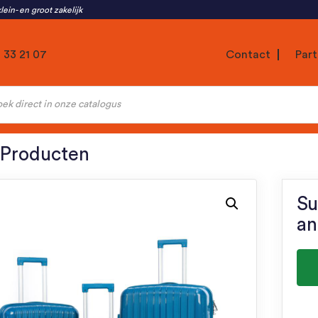
lein- en groot zakelijk
1 33 21 07
Contact
Part
ten
 Producten
Su
an