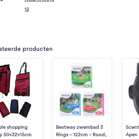
12
ateerde producten
ble shopping
Bestway zwembad 3
Scent
ey 50x32x15cm
Rings – 122cm – Rood,
Apen