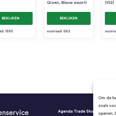
Groen, Blauw assorti
(102)
BEKIJKEN
BEKIJKEN
ad: 1930
voorraad: 663
voorra
Om de be
zoals co
enservice
Agenda Trade Shows
openen. 