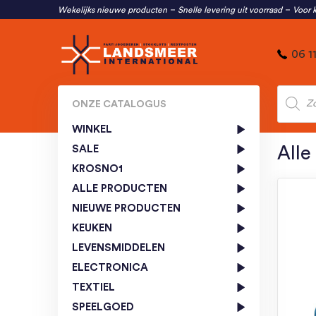
Wekelijks nieuwe producten
Snelle levering uit voorraad
Voor k
06 1
Produc
zoeken
ONZE CATALOGUS
WINKEL
SALE
Alle
KROSNO1
ALLE PRODUCTEN
NIEUWE PRODUCTEN
KEUKEN
LEVENSMIDDELEN
ELECTRONICA
TEXTIEL
SPEELGOED