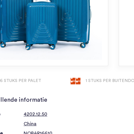
16 STUKS PER PALET
1 STUKS PER BUITEND
llende informatie
e
4202.12.50
China
de
NOBAR16610