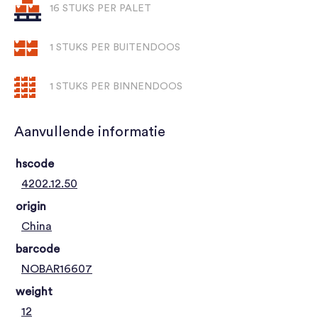
16 STUKS PER PALET
1 STUKS PER BUITENDOOS
1 STUKS PER BINNENDOOS
Aanvullende informatie
hscode
4202.12.50
origin
China
barcode
NOBAR16607
weight
12