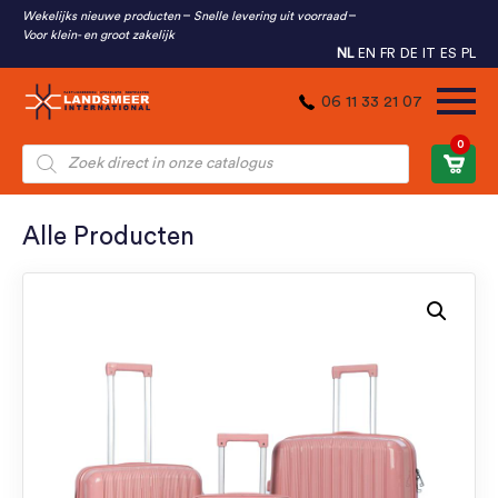
Wekelijks nieuwe producten
Snelle levering uit voorraad
Voor klein- en groot zakelijk
NL
EN
FR
DE
IT
ES
PL
06 11 33 21 07
0
Producten
zoeken
Alle Producten