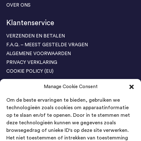
OVER ONS
Klantenservice
VERZENDEN EN BETALEN
F.A.Q. – MEEST GESTELDE VRAGEN
ALGEMENE VOORWAARDEN
PRIVACY VERKLARING
COOKIE POLICY (EU)
Manage Cookie Consent
Agenda Trade Shows
Om de beste ervaringen te bieden, gebruiken we
04-05 November / SVG FAIR Winterswijk
Bestel GRATIS kaarten
technologieën zoals cookies om apparaatinformatie
op te slaan en/of te openen. Door in te stemmen met
24-26 March / IAW Trade Fair - Cologne
deze technologieën kunnen we gegevens zoals
Bestel GRATIS kaarten
browsegedrag of unieke ID's op deze site verwerken.
Het niet toestemmen of intrekken van toestemming