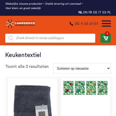
Wekelijks nieuwe producten
Snelle levering uit voorraad
Voor klein- en groot zakelijk
NL
EN
FR
DE
IT
ES
PL
06 11 33 21 07
0
Producten
zoeken
Keukentextiel
Gesorteerd
Toont alle 3 resultaten
op
nieuwste