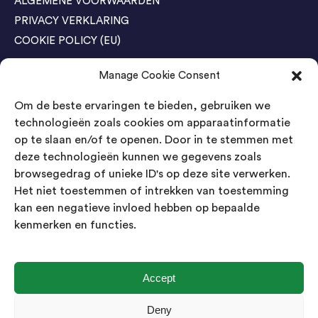
ALGEMENE VOORWAARDEN
PRIVACY VERKLARING
COOKIE POLICY (EU)
Manage Cookie Consent
Agenda Trade Shows
Om de beste ervaringen te bieden, gebruiken we
04-05 November / SVG FAIR Winterswijk
Bestel GRATIS kaarten
technologieën zoals cookies om apparaatinformatie
op te slaan en/of te openen. Door in te stemmen met
24-26 March / IAW Trade Fair - Cologne
deze technologieën kunnen we gegevens zoals
Bestel GRATIS kaarten
browsegedrag of unieke ID's op deze site verwerken.
Het niet toestemmen of intrekken van toestemming
kan een negatieve invloed hebben op bepaalde
Contact
kenmerken en functies.
Landsmeer International B.V.
Kempenbaan 5
5121 DM Rijen
Accept
Nederland
Deny
Showroom geopend op afspraak