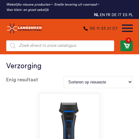
Wekelijks nieuwe producten
Snelle levering uit voorraad
Voor klein- en groot zakelijk
NL
EN
FR
DE
IT
ES
PL
06 11 33 21 07
0
Producten
zoeken
Verzorging
Enig resultaat