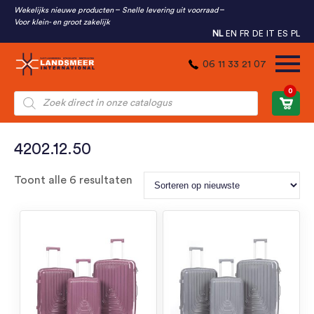
Wekelijks nieuwe producten
Snelle levering uit voorraad
Voor klein- en groot zakelijk
NL
EN
FR
DE
IT
ES
PL
06 11 33 21 07
0
Producten
zoeken
4202.12.50
Gesorteerd
Toont alle 6 resultaten
op
nieuwste