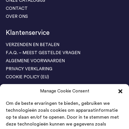
ONZE CATALOGUS
CONTACT
OVER ONS
Klantenservice
VERZENDEN EN BETALEN
F.A.Q. – MEEST GESTELDE VRAGEN
ALGEMENE VOORWAARDEN
PRIVACY VERKLARING
COOKIE POLICY (EU)
Manage Cookie Consent
Agenda Trade Shows
Om de beste ervaringen te bieden, gebruiken we
04-05 November / SVG FAIR Winterswijk
Bestel GRATIS kaarten
technologieën zoals cookies om apparaatinformatie
op te slaan en/of te openen. Door in te stemmen met
24-26 March / IAW Trade Fair - Cologne
deze technologieën kunnen we gegevens zoals
Bestel GRATIS kaarten