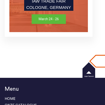
IAW TRADE FAIR
COLOGNE, GERMANY
March 24 - 26
naar boven
Menu
HOME