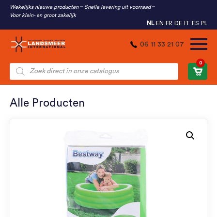
Wekelijks nieuwe producten
Snelle levering uit voorraad
Voor klein- en groot zakelijk
NL
EN
FR
DE
IT
ES
PL
06 11 33 21 07
0
Producten
zoeken
Alle Producten