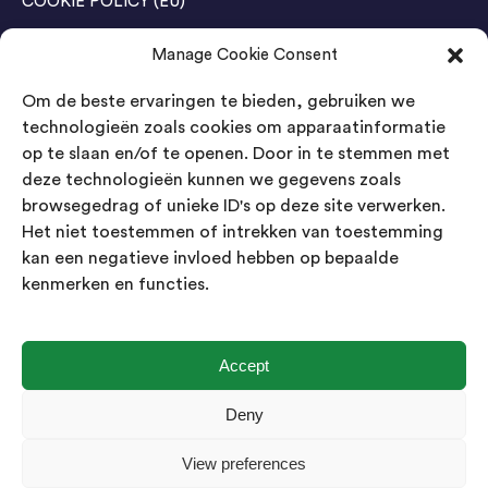
COOKIE POLICY (EU)
Manage Cookie Consent
Agenda Trade Shows
Om de beste ervaringen te bieden, gebruiken we
04-05 November / SVG FAIR Winterswijk
Bestel GRATIS kaarten
technologieën zoals cookies om apparaatinformatie
op te slaan en/of te openen. Door in te stemmen met
24-26 March / IAW Trade Fair - Cologne
deze technologieën kunnen we gegevens zoals
Bestel GRATIS kaarten
browsegedrag of unieke ID's op deze site verwerken.
Het niet toestemmen of intrekken van toestemming
kan een negatieve invloed hebben op bepaalde
Contact
kenmerken en functies.
Landsmeer International B.V.
Kempenbaan 5
5121 DM Rijen
Accept
Nederland
Deny
Showroom geopend op afspraak
View preferences
info@landsmeerinternational.com
06 11332107