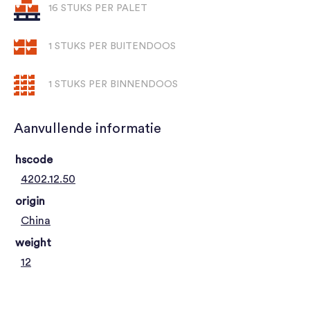
16 STUKS PER PALET
1 STUKS PER BUITENDOOS
1 STUKS PER BINNENDOOS
Aanvullende informatie
hscode
4202.12.50
origin
China
weight
12