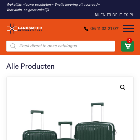
Wekelijks nieuwe producten
Snelle levering uit voorraad
Voor klein- en groot zakelijk
NL
EN
FR
DE
IT
ES
PL
06 11 33 21 07
0
Producten
zoeken
Alle Producten