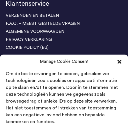
Klantenservice
VERZENDEN EN BETALEN
F.A.Q. – MEEST GESTELDE VRAGEN
ALGEMENE VOORWAARDEN
PRIVACY VERKLARING
COOKIE POLICY (EU)
Manage Cookie Consent
Agenda Trade Shows
Om de beste ervaringen te bieden, gebruiken we
04-05 November / SVG FAIR Winterswijk
Bestel GRATIS kaarten
technologieën zoals cookies om apparaatinformatie
op te slaan en/of te openen. Door in te stemmen met
24-26 March / IAW Trade Fair - Cologne
deze technologieën kunnen we gegevens zoals
Bestel GRATIS kaarten
browsegedrag of unieke ID's op deze site verwerken.
Het niet toestemmen of intrekken van toestemming
kan een negatieve invloed hebben op bepaalde
Contact
kenmerken en functies.