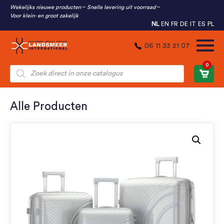
Wekelijks nieuwe producten
Snelle levering uit voorraad
Voor klein- en groot zakelijk
NL
EN
FR
DE
IT
ES
PL
06 11 33 21 07
0
Producten
zoeken
Alle Producten