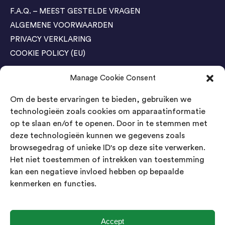
F.A.Q. – MEEST GESTELDE VRAGEN
ALGEMENE VOORWAARDEN
PRIVACY VERKLARING
COOKIE POLICY (EU)
Manage Cookie Consent
Agenda Trade Shows
Om de beste ervaringen te bieden, gebruiken we
04-05 November / SVG FAIR Winterswijk
Bestel GRATIS kaarten
technologieën zoals cookies om apparaatinformatie
op te slaan en/of te openen. Door in te stemmen met
24-26 March / IAW Trade Fair - Cologne
deze technologieën kunnen we gegevens zoals
Bestel GRATIS kaarten
browsegedrag of unieke ID's op deze site verwerken.
Het niet toestemmen of intrekken van toestemming
kan een negatieve invloed hebben op bepaalde
Contact
kenmerken en functies.
Landsmeer International B.V.
Kempenbaan 5
5121 DM Rijen
Accept