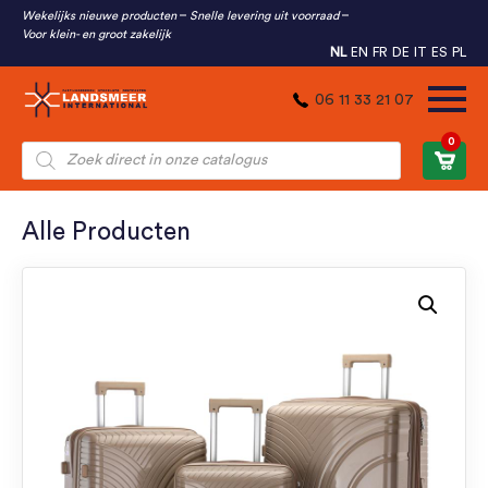
Wekelijks nieuwe producten
Snelle levering uit voorraad
Voor klein- en groot zakelijk
NL
EN
FR
DE
IT
ES
PL
06 11 33 21 07
0
Producten
zoeken
Alle Producten