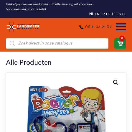
Wekelijks nieuwe producten
Snelle levering uit voorraad
Voor klein- en groot zakelijk
NL
EN
FR
DE
IT
ES
PL
06 11 33 21 07
0
Producten
zoeken
Alle Producten