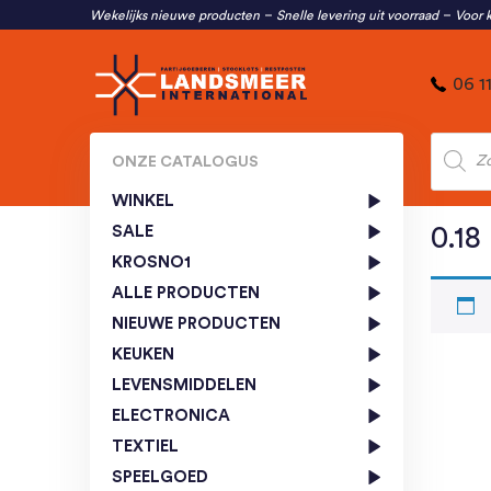
Wekelijks nieuwe producten
Snelle levering uit voorraad
Voor k
06 1
Produc
zoeken
ONZE CATALOGUS
WINKEL
SALE
0.18
KROSNO1
ALLE PRODUCTEN
NIEUWE PRODUCTEN
KEUKEN
LEVENSMIDDELEN
ELECTRONICA
TEXTIEL
SPEELGOED