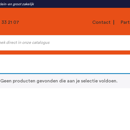
lein- en groot zakelijk
1 33 21 07
Contact
Part
ten
Geen producten gevonden die aan je selectie voldoen.