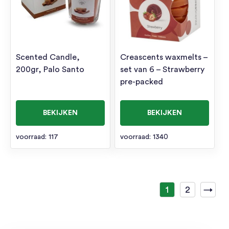
Scented Candle,
Creascents waxmelts –
200gr, Palo Santo
set van 6 – Strawberry
pre-packed
BEKIJKEN
BEKIJKEN
voorraad: 117
voorraad: 1340
1
2
→