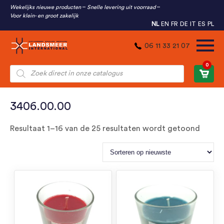
Wekelijks nieuwe producten
Snelle levering uit voorraad
Voor klein- en groot zakelijk
NL
EN
FR
DE
IT
ES
PL
06 11 33 21 07
0
Producten
zoeken
3406.00.00
Gesor
Resultaat 1–16 van de 25 resultaten wordt getoond
op
nieuw