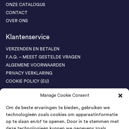
ONZE CATALOGUS
CONTACT
OVER ONS
Klantenservice
VERZENDEN EN BETALEN
F.A.Q. – MEEST GESTELDE VRAGEN
ALGEMENE VOORWAARDEN
PRIVACY VERKLARING
COOKIE POLICY (EU)
Manage Cookie Consent
Agenda Trade Shows
Om de beste ervaringen te bieden, gebruiken we
04-05 November / SVG FAIR Winterswijk
Bestel GRATIS kaarten
technologieën zoals cookies om apparaatinformatie
op te slaan en/of te openen. Door in te stemmen met
24-26 March / IAW Trade Fair - Cologne
deze technologieën kunnen we gegevens zoals