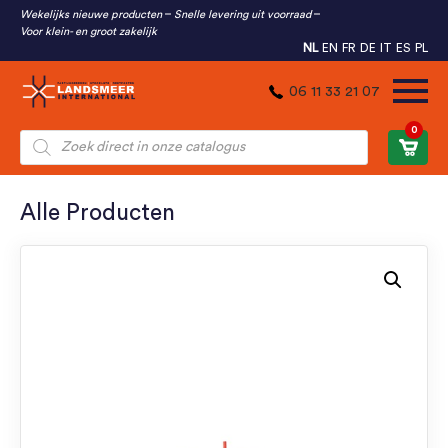
Wekelijks nieuwe producten
Snelle levering uit voorraad
Voor klein- en groot zakelijk
NL
EN
FR
DE
IT
ES
PL
06 11 33 21 07
0
Producten
zoeken
Alle Producten