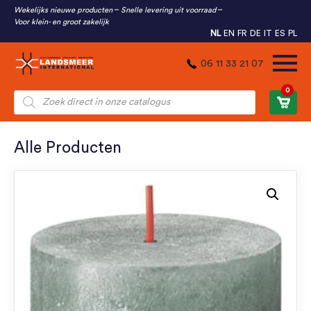
Wekelijks nieuwe producten
Snelle levering uit voorraad
Voor klein- en groot zakelijk
NL
EN
FR
DE
IT
ES
PL
06 11 33 21 07
0
Producten
zoeken
Alle Producten