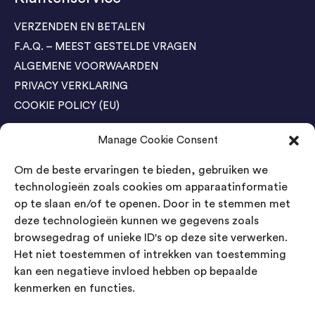
VERZENDEN EN BETALEN
F.A.Q. – MEEST GESTELDE VRAGEN
ALGEMENE VOORWAARDEN
PRIVACY VERKLARING
COOKIE POLICY (EU)
Manage Cookie Consent
Agenda Trade Shows
Om de beste ervaringen te bieden, gebruiken we
04-05 November / SVG FAIR Winterswijk
Bestel GRATIS kaarten
technologieën zoals cookies om apparaatinformatie
op te slaan en/of te openen. Door in te stemmen met
24-26 March / IAW Trade Fair - Cologne
deze technologieën kunnen we gegevens zoals
Bestel GRATIS kaarten
browsegedrag of unieke ID's op deze site verwerken.
Het niet toestemmen of intrekken van toestemming
kan een negatieve invloed hebben op bepaalde
Contact
kenmerken en functies.
Landsmeer International B.V.