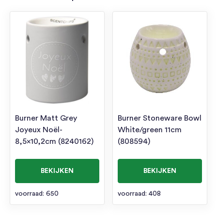
Burner Matt Grey
Burner Stoneware Bowl
Joyeux Noël-
White/green 11cm
8,5×10,2cm (8240162)
(808594)
BEKIJKEN
BEKIJKEN
voorraad: 650
voorraad: 408