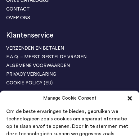
ONZE CATALOGUS
CONTACT
OVER ONS
Klantenservice
VERZENDEN EN BETALEN
F.A.Q. – MEEST GESTELDE VRAGEN
ALGEMENE VOORWAARDEN
PRIVACY VERKLARING
COOKIE POLICY (EU)
Manage Cookie Consent
Agenda Trade Shows
Om de beste ervaringen te bieden, gebruiken we
04-05 November / SVG FAIR Winterswijk
Bestel GRATIS kaarten
technologieën zoals cookies om apparaatinformatie
op te slaan en/of te openen. Door in te stemmen met
24-26 March / IAW Trade Fair - Cologne
deze technologieën kunnen we gegevens zoals
Bestel GRATIS kaarten