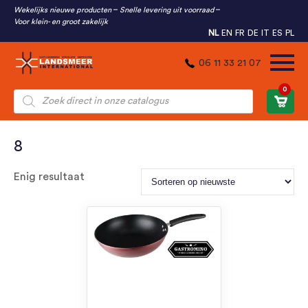
Wekelijks nieuwe producten
Snelle levering uit voorraad
Voor klein- en groot zakelijk
NL
EN
FR
DE
IT
ES
PL
06 11 33 21 07
0
Producten
zoeken
8
Enig resultaat