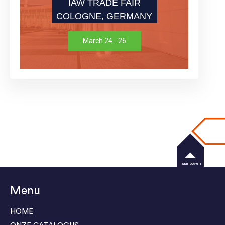
IAW TRADE FAIR
COLOGNE, GERMANY
March 24 - 26
naar boven
Menu
HOME