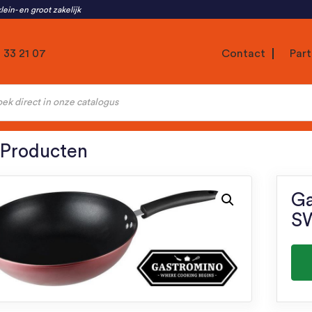
lein- en groot zakelijk
1 33 21 07
Contact
Part
ten
 Producten
Ga
S