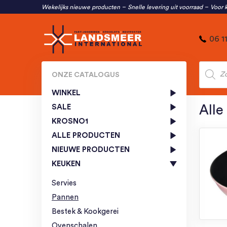
Wekelijks nieuwe producten
Snelle levering uit voorraad
Voor k
06 1
Produc
zoeken
ONZE CATALOGUS
WINKEL
SALE
Alle
KROSNO1
ALLE PRODUCTEN
NIEUWE PRODUCTEN
KEUKEN
Servies
Pannen
Bestek & Kookgerei
Ovenschalen