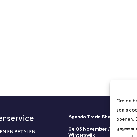
Om de be
zoals co
enservice
Agenda Trade Shows
openen. 
gegevens
04-05 November / SVG FAIR
EN EN BETALEN
Winterswijk