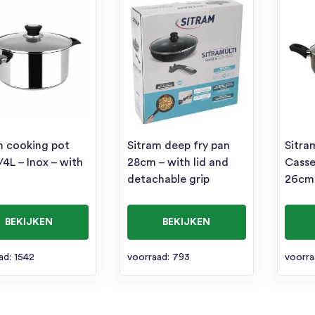
m cooking pot
Sitram deep fry pan
Sitra
4L – Inox – with
28cm – with lid and
Casse
detachable grip
26cm
BEKIJKEN
BEKIJKEN
ad: 1542
voorraad: 793
voorra