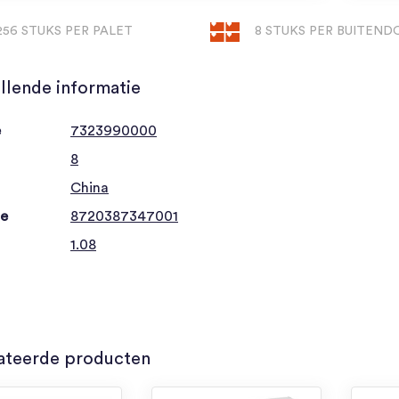
256 STUKS PER PALET
8 STUKS PER BUITEND
llende informatie
e
7323990000
8
China
de
8720387347001
1.08
ateerde producten