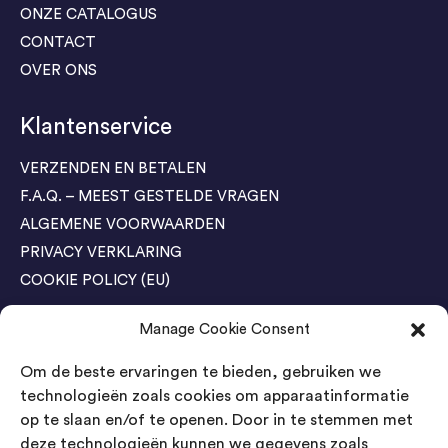
ONZE CATALOGUS
CONTACT
OVER ONS
Klantenservice
VERZENDEN EN BETALEN
F.A.Q. – MEEST GESTELDE VRAGEN
ALGEMENE VOORWAARDEN
PRIVACY VERKLARING
COOKIE POLICY (EU)
Manage Cookie Consent
Agenda Trade Shows
Om de beste ervaringen te bieden, gebruiken we
04-05 November / SVG FAIR Winterswijk
Bestel GRATIS kaarten
technologieën zoals cookies om apparaatinformatie
op te slaan en/of te openen. Door in te stemmen met
24-26 March / IAW Trade Fair - Cologne
deze technologieën kunnen we gegevens zoals