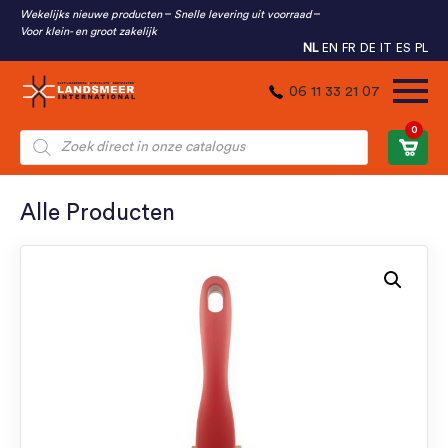
Wekelijks nieuwe producten
Snelle levering uit voorraad
Voor klein- en groot zakelijk
NL
EN
FR
DE
IT
ES
PL
06 11 33 21 07
0
Producten
zoeken
Alle Producten