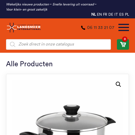
Wekelijks nieuwe producten
Snelle levering uit voorraad
Voor klein- en groot zakelijk
NL
EN
FR
DE
IT
ES
PL
06 11 33 21 07
0
Producten
zoeken
Alle Producten