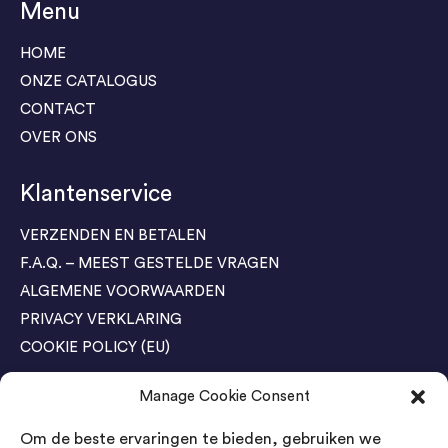
Menu
HOME
ONZE CATALOGUS
CONTACT
OVER ONS
Klantenservice
VERZENDEN EN BETALEN
F.A.Q. – MEEST GESTELDE VRAGEN
ALGEMENE VOORWAARDEN
PRIVACY VERKLARING
COOKIE POLICY (EU)
Manage Cookie Consent
Agenda Trade Shows
Om de beste ervaringen te bieden, gebruiken we
04-05 November / SVG FAIR Winterswijk