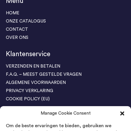
Menu
HOME
ONZE CATALOGUS
CONTACT
OVER ONS
Klantenservice
VERZENDEN EN BETALEN
F.A.Q. – MEEST GESTELDE VRAGEN
ALGEMENE VOORWAARDEN
PRIVACY VERKLARING
COOKIE POLICY (EU)
Manage Cookie Consent
Agenda Trade Shows
Om de beste ervaringen te bieden, gebruiken we
04-05 November / SVG FAIR Winterswijk