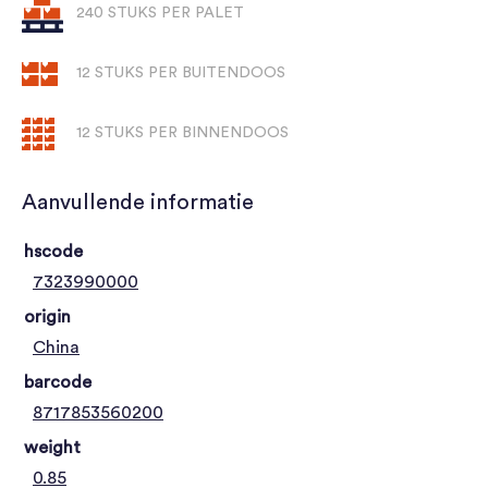
240 STUKS PER PALET
12 STUKS PER BUITENDOOS
12 STUKS PER BINNENDOOS
Aanvullende informatie
hscode
7323990000
origin
China
barcode
8717853560200
weight
0.85