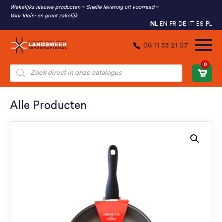
Wekelijks nieuwe producten
Snelle levering uit voorraad
Voor klein- en groot zakelijk
NL
EN
FR
DE
IT
ES
PL
06 11 33 21 07
0
Producten
zoeken
Alle Producten