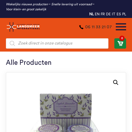
Wekelijks nieuwe producten
Snelle levering uit voorraad
Voor klein- en groot zakelijk
NL
EN
FR
DE
IT
ES
PL
06 11 33 21 07
0
Producten
zoeken
Alle Producten