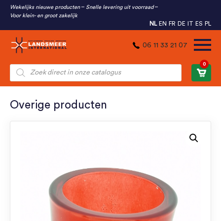
Wekelijks nieuwe producten
Snelle levering uit voorraad
Voor klein- en groot zakelijk
NL
EN
FR
DE
IT
ES
PL
06 11 33 21 07
0
Producten
zoeken
Overige producten