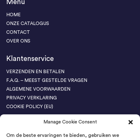
Menu
HOME
ONZE CATALOGUS
CONTACT
OVER ONS
Klantenservice
VERZENDEN EN BETALEN
F.A.Q. – MEEST GESTELDE VRAGEN
ALGEMENE VOORWAARDEN
PRIVACY VERKLARING
COOKIE POLICY (EU)
Manage Cookie Consent
Agenda Trade Shows
Om de beste ervaringen te bieden, gebruiken we
04-05 November / SVG FAIR Winterswijk