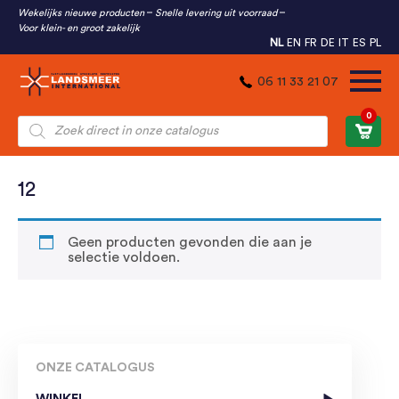
Wekelijks nieuwe producten
Snelle levering uit voorraad
Voor klein- en groot zakelijk
NL
EN
FR
DE
IT
ES
PL
06 11 33 21 07
0
Producten
zoeken
12
Geen producten gevonden die aan je
selectie voldoen.
ONZE CATALOGUS