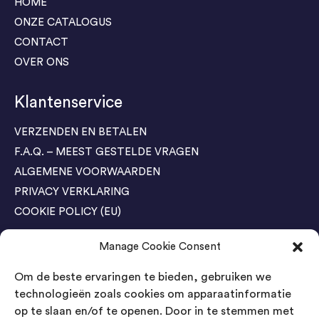
HOME
ONZE CATALOGUS
CONTACT
OVER ONS
Klantenservice
VERZENDEN EN BETALEN
F.A.Q. – MEEST GESTELDE VRAGEN
ALGEMENE VOORWAARDEN
PRIVACY VERKLARING
COOKIE POLICY (EU)
Manage Cookie Consent
Agenda Trade Shows
Om de beste ervaringen te bieden, gebruiken we
04-05 November / SVG FAIR Winterswijk
Bestel GRATIS kaarten
technologieën zoals cookies om apparaatinformatie
op te slaan en/of te openen. Door in te stemmen met