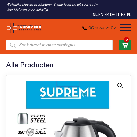
Wekelijks nieuwe producten
Snelle levering uit voorraad
Voor klein- en groot zakelijk
NL
EN
FR
DE
IT
ES
PL
06 11 33 21 07
0
Producten
zoeken
Alle Producten