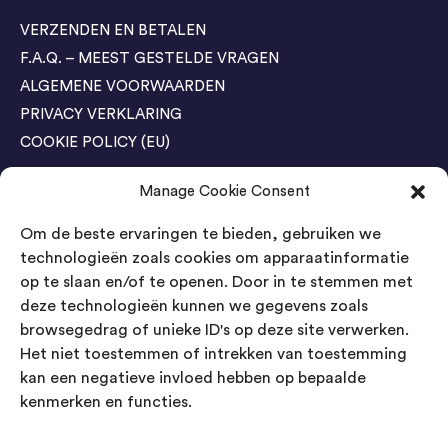
VERZENDEN EN BETALEN
F.A.Q. – MEEST GESTELDE VRAGEN
ALGEMENE VOORWAARDEN
PRIVACY VERKLARING
COOKIE POLICY (EU)
Manage Cookie Consent
Agenda Trade Shows
Om de beste ervaringen te bieden, gebruiken we
04-05 November / SVG FAIR Winterswijk
Bestel GRATIS kaarten
technologieën zoals cookies om apparaatinformatie
op te slaan en/of te openen. Door in te stemmen met
24-26 March / IAW Trade Fair - Cologne
deze technologieën kunnen we gegevens zoals
Bestel GRATIS kaarten
browsegedrag of unieke ID's op deze site verwerken.
Het niet toestemmen of intrekken van toestemming
kan een negatieve invloed hebben op bepaalde
Contact
kenmerken en functies.
Landsmeer International B.V.
Kempenbaan 5