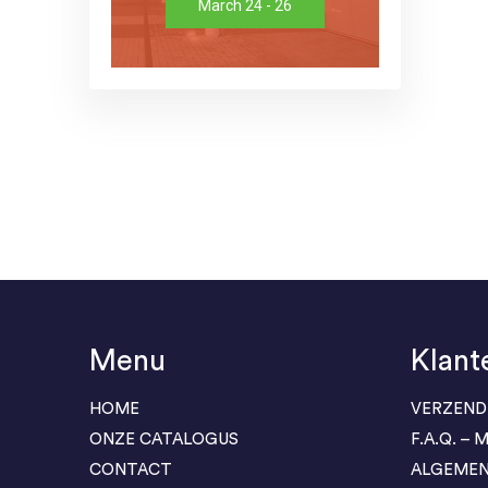
March 24 - 26
Menu
Klant
HOME
VERZEND
ONZE CATALOGUS
F.A.Q. –
CONTACT
ALGEME