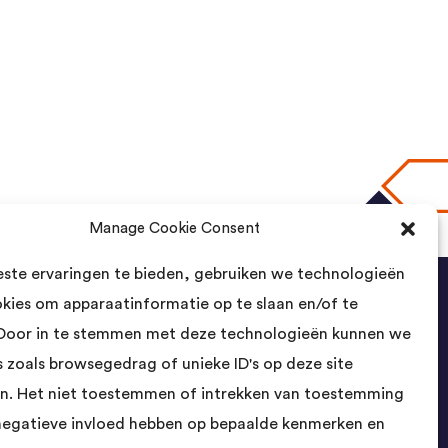
Manage Cookie Consent
naar boven
ste ervaringen te bieden, gebruiken we technologieën
okies om apparaatinformatie op te slaan en/of te
Contact
Door in te stemmen met deze technologieën kunnen we
 zoals browsegedrag of unieke ID's op deze site
Landsmeer International B.V.
n. Het niet toestemmen of intrekken van toestemming
Kempenbaan 5
5121 DM Rijen
negatieve invloed hebben op bepaalde kenmerken en
Nederland
- Cologne