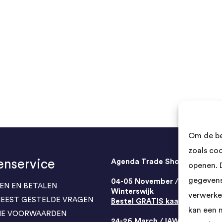
Om de be
zoals co
enservice
Agenda Trade Shows
openen. 
gegevens
04-05 November / SVG FAIR
EN EN BETALEN
Winterswijk
verwerke
 MEEST GESTELDE VRAGEN
Bestel GRATIS kaarten
kan een 
NE VOORWAARDEN
24-26 March / IAW Trade Fair 