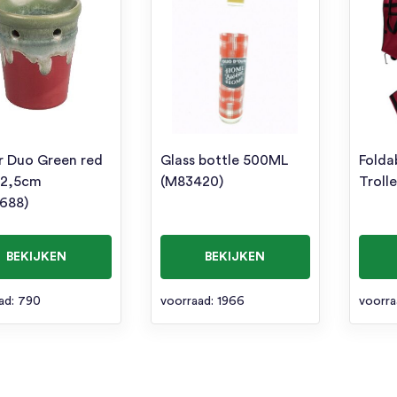
r Duo Green red
Glass bottle 500ML
Folda
12,5cm
(M83420)
Troll
688)
BEKIJKEN
BEKIJKEN
ad: 790
voorraad: 1966
voorra