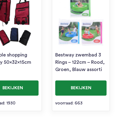
ble shopping
Bestway zwembad 3
ey 50x32x15cm
Rings – 122cm – Rood,
Groen, Blauw assorti
BEKIJKEN
BEKIJKEN
ad: 1930
voorraad: 663