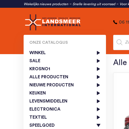
Wekelijks nieuwe producten
Snelle levering uit voorraad
Voor k
06 1
Produc
zoeken
ONZE CATALOGUS
WINKEL
SALE
Alle
KROSNO1
ALLE PRODUCTEN
NIEUWE PRODUCTEN
KEUKEN
LEVENSMIDDELEN
ELECTRONICA
TEXTIEL
SPEELGOED