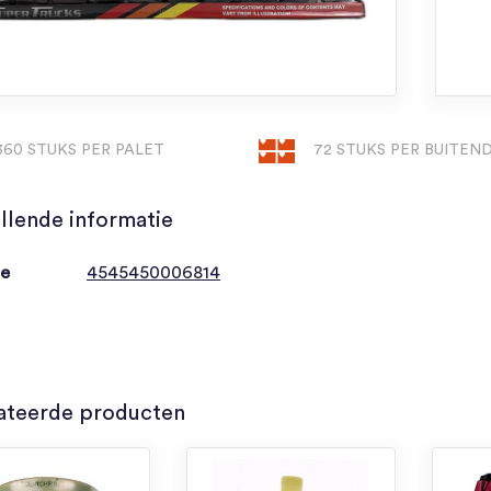
360 STUKS PER PALET
72 STUKS PER BUITE
llende informatie
de
4545450006814
ateerde producten