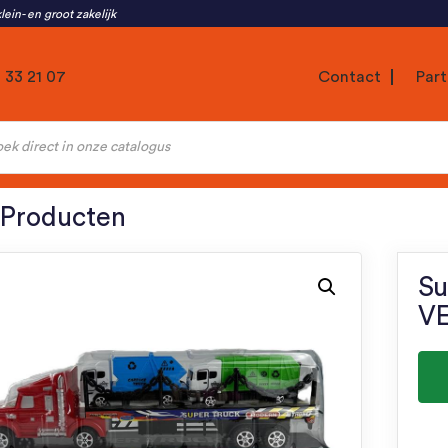
lein- en groot zakelijk
1 33 21 07
Contact
Part
ten
 Producten
Su
VE