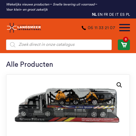
Wekelijks nieuwe producten
Snelle levering uit voorraad
Voor klein- en groot zakelijk
NL
EN
FR
DE
IT
ES
PL
06 11 33 21 07
0
Producten
zoeken
Alle Producten