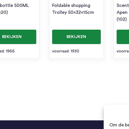
 bottle 500ML
Foldable shopping
Scent
420)
Trolley 50x32x15cm
Apen
(102)
BEKIJKEN
BEKIJKEN
ad: 1966
voorraad: 1930
voorra
Om de be