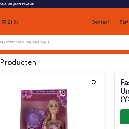
lein- en groot zakelijk
1 33 21 07
Contact
Part
ten
 Producten
Fa
Um
(Y