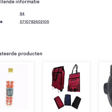
llende informatie
84
de
5710782602105
ateerde producten