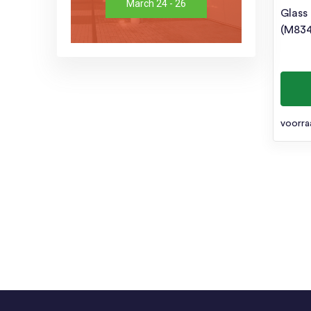
March 24 - 26
Glass
(M83
voorra