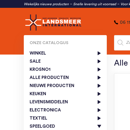
Wekelijks nieuwe producten
Snelle levering uit voorraad
Voor k
06 1
Produc
zoeken
ONZE CATALOGUS
WINKEL
SALE
Alle
KROSNO1
ALLE PRODUCTEN
NIEUWE PRODUCTEN
KEUKEN
LEVENSMIDDELEN
ELECTRONICA
TEXTIEL
SPEELGOED