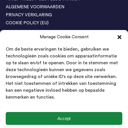
ALGEMENE VOORWAARDEN
PRIVACY VERKLARING
COOKIE POLICY (EU)
Manage Cookie Consent
Agenda Trade Shows
Om de beste ervaringen te bieden, gebruiken we
04-05 November / SVG FAIR Winterswijk
Bestel GRATIS kaarten
technologieën zoals cookies om apparaatinformatie
op te slaan en/of te openen. Door in te stemmen met
24-26 March / IAW Trade Fair - Cologne
deze technologieën kunnen we gegevens zoals
Bestel GRATIS kaarten
browsegedrag of unieke ID's op deze site verwerken.
Het niet toestemmen of intrekken van toestemming
kan een negatieve invloed hebben op bepaalde
Contact
kenmerken en functies.
Landsmeer International B.V.
Kempenbaan 5
5121 DM Rijen
Accept
Nederland