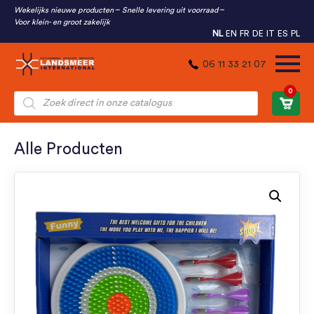
Wekelijks nieuwe producten
Snelle levering uit voorraad
Voor klein- en groot zakelijk
NL
EN
FR
DE
IT
ES
PL
06 11 33 21 07
0
Producten
zoeken
Alle Producten