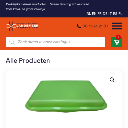
Wekelijks nieuwe producten
Snelle levering uit voorraad
Voor klein- en groot zakelijk
NL
EN
FR
DE
IT
ES
PL
06 11 33 21 07
0
Producten
zoeken
Alle Producten