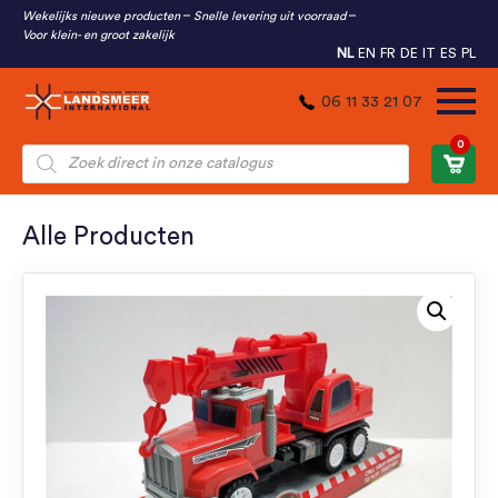
Wekelijks nieuwe producten
Snelle levering uit voorraad
Voor klein- en groot zakelijk
NL
EN
FR
DE
IT
ES
PL
06 11 33 21 07
0
Producten
zoeken
Alle Producten