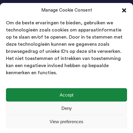
Manage Cookie Consent
Agenda Trade Shows
Om de beste ervaringen te bieden, gebruiken we
04-05 November / SVG FAIR Winterswijk
Bestel GRATIS kaarten
technologieën zoals cookies om apparaatinformatie
op te slaan en/of te openen. Door in te stemmen met
24-26 March / IAW Trade Fair - Cologne
deze technologieën kunnen we gegevens zoals
Bestel GRATIS kaarten
browsegedrag of unieke ID's op deze site verwerken.
Het niet toestemmen of intrekken van toestemming
kan een negatieve invloed hebben op bepaalde
Contact
kenmerken en functies.
Landsmeer International B.V.
Kempenbaan 5
5121 DM Rijen
Accept
Nederland
Deny
Showroom geopend op afspraak
View preferences
info@landsmeerinternational.com
06 11332107