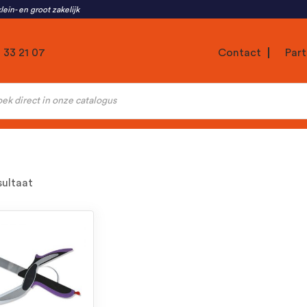
lein- en groot zakelijk
1 33 21 07
Contact
Part
ten
sultaat