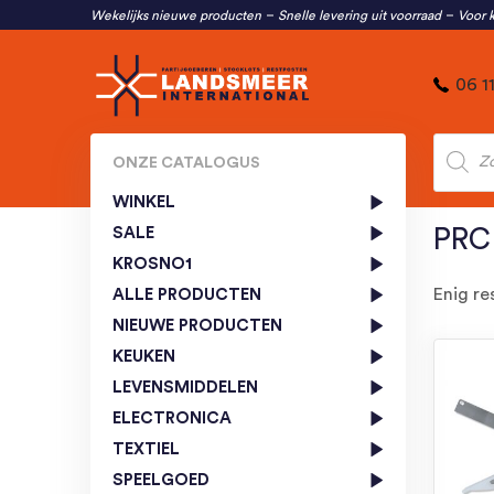
Wekelijks nieuwe producten
Snelle levering uit voorraad
Voor k
06 1
Produc
zoeken
ONZE CATALOGUS
WINKEL
SALE
PRC
KROSNO1
Enig re
ALLE PRODUCTEN
NIEUWE PRODUCTEN
KEUKEN
LEVENSMIDDELEN
ELECTRONICA
TEXTIEL
SPEELGOED