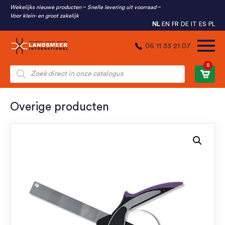
Wekelijks nieuwe producten
Snelle levering uit voorraad
Voor klein- en groot zakelijk
NL
EN
FR
DE
IT
ES
PL
06 11 33 21 07
0
Producten
zoeken
Overige producten