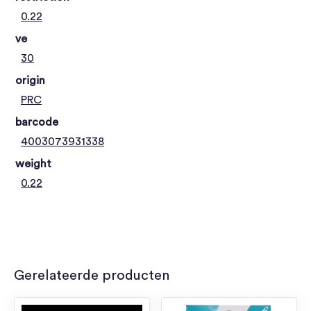
0.22
ve
30
origin
PRC
barcode
4003073931338
weight
0.22
Gerelateerde producten