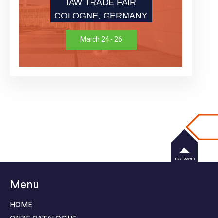
IAW TRADE FAIR
COLOGNE, GERMANY
March 24 - 26
naar boven
Menu
HOME