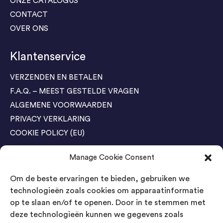
ONZE CATALOGUS
CONTACT
OVER ONS
Klantenservice
VERZENDEN EN BETALEN
F.A.Q. – MEEST GESTELDE VRAGEN
ALGEMENE VOORWAARDEN
PRIVACY VERKLARING
COOKIE POLICY (EU)
Manage Cookie Consent
Agenda Trade Shows
Om de beste ervaringen te bieden, gebruiken we
04-05 November / SVG FAIR Winterswijk
Bestel GRATIS kaarten
technologieën zoals cookies om apparaatinformatie
op te slaan en/of te openen. Door in te stemmen met
24-26 March / IAW Trade Fair - Cologne
deze technologieën kunnen we gegevens zoals
Bestel GRATIS kaarten