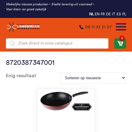
Wekelijks nieuwe producten
Snelle levering uit voorraad
Voor klein- en groot zakelijk
NL
EN
FR
DE
IT
ES
PL
06 11 33 21 07
0
Producten
zoeken
8720387347001
Enig resultaat