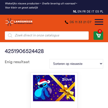
Wekelijks nieuwe producten
Snelle levering uit voorraad
Voor klein- en groot zakelijk
NL
EN
FR
DE
IT
ES
PL
06 11 33 21 07
0
Producten
zoeken
4251906524428
Enig resultaat