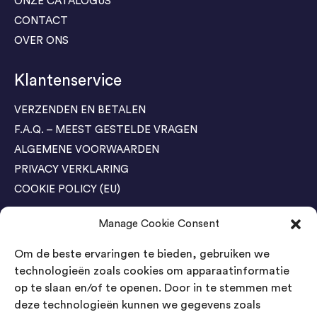
ONZE CATALOGUS
CONTACT
OVER ONS
Klantenservice
VERZENDEN EN BETALEN
F.A.Q. – MEEST GESTELDE VRAGEN
ALGEMENE VOORWAARDEN
PRIVACY VERKLARING
COOKIE POLICY (EU)
Manage Cookie Consent
Agenda Trade Shows
Om de beste ervaringen te bieden, gebruiken we
04-05 November / SVG FAIR Winterswijk
Bestel GRATIS kaarten
technologieën zoals cookies om apparaatinformatie
op te slaan en/of te openen. Door in te stemmen met
24-26 March / IAW Trade Fair - Cologne
deze technologieën kunnen we gegevens zoals
Bestel GRATIS kaarten