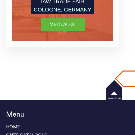
IAW TRADE FAIR
COLOGNE, GERMANY
March 24 - 26
naar boven
Menu
HOME