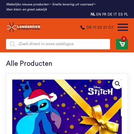
Wekelijks nieuwe producten
Snelle levering uit voorraad
Voor klein- en groot zakelijk
NL
EN
FR
DE
IT
ES
PL
06 11 33 21 07
0
Producten
zoeken
Alle Producten