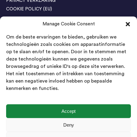
PRIVACY VERKLARING
COOKIE POLICY (EU)
Manage Cookie Consent
Agenda Trade Shows
Om de beste ervaringen te bieden, gebruiken we
04-05 November / SVG FAIR Winterswijk
Bestel GRATIS kaarten
technologieën zoals cookies om apparaatinformatie
op te slaan en/of te openen. Door in te stemmen met
24-26 March / IAW Trade Fair - Cologne
deze technologieën kunnen we gegevens zoals
Bestel GRATIS kaarten
browsegedrag of unieke ID's op deze site verwerken.
Het niet toestemmen of intrekken van toestemming
kan een negatieve invloed hebben op bepaalde
Contact
kenmerken en functies.
Landsmeer International B.V.
Kempenbaan 5
5121 DM Rijen
Accept
Nederland
Deny
Showroom geopend op afspraak