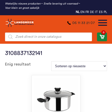
Wekelijks nieuwe producten
Snelle levering uit voorraad
Voor klein- en groot zakelijk
NL
EN
FR
DE
IT
ES
PL
06 11 33 21 07
0
Producten
zoeken
3108837132141
Enig resultaat