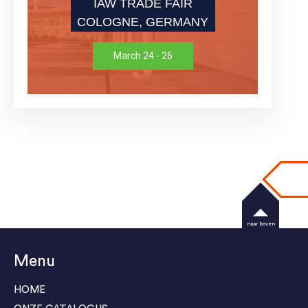
IAW TRADE FAIR
COLOGNE, GERMANY
March 24 - 26
naar boven
Menu
HOME