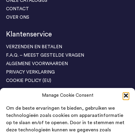
ONZE CATALOGUS
CONTACT
OVER ONS
Klantenservice
VERZENDEN EN BETALEN
F.A.Q. – MEEST GESTELDE VRAGEN
ALGEMENE VOORWAARDEN
PRIVACY VERKLARING
COOKIE POLICY (EU)
Manage Cookie Consent
Agenda Trade Shows
Om de beste ervaringen te bieden, gebruiken we
04-05 November / SVG FAIR Winterswijk
Bestel GRATIS kaarten
technologieën zoals cookies om apparaatinformatie
op te slaan en/of te openen. Door in te stemmen met
24-26 March / IAW Trade Fair - Cologne
deze technologieën kunnen we gegevens zoals
Bestel GRATIS kaarten