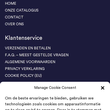
HOME
ONZE CATALOGUS
CONTACT
OVER ONS
Klantenservice
VERZENDEN EN BETALEN
F.A.Q. – MEEST GESTELDE VRAGEN
ALGEMENE VOORWAARDEN
PRIVACY VERKLARING
COOKIE POLICY (EU)
Manage Cookie Consent
Agenda Trade Shows
Om de beste ervaringen te bieden, gebruiken we
04-05 November / SVG FAIR Winterswijk
Bestel GRATIS kaarten
technologieën zoals cookies om apparaatinformatie