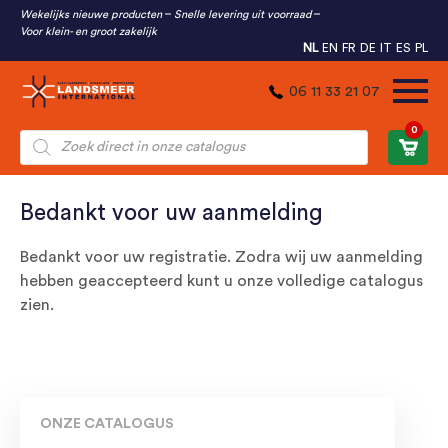
Wekelijks nieuwe producten
Snelle levering uit voorraad
Voor klein- en groot zakelijk
NL
EN
FR
DE
IT
ES
PL
06 11 33 21 07
0
Producten
zoeken
Bedankt voor uw aanmelding
Bedankt voor uw registratie. Zodra wij uw aanmelding
hebben geaccepteerd kunt u onze volledige catalogus
zien.
ONZE CATALOGUS