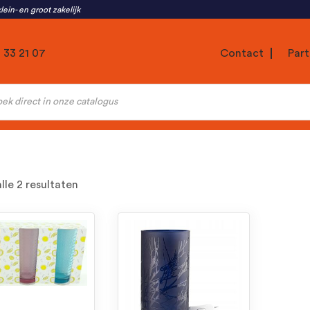
lein- en groot zakelijk
1 33 21 07
Contact
Part
ten
Gesorteerd
lle 2 resultaten
op
nieuwste