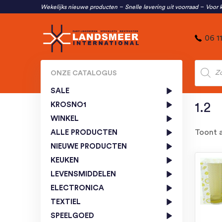
Wekelijks nieuwe producten
Snelle levering uit voorraad
Voor k
06 1
Produc
zoeken
ONZE CATALOGUS
SALE
KROSNO1
1.2
WINKEL
Toont a
ALLE PRODUCTEN
NIEUWE PRODUCTEN
KEUKEN
LEVENSMIDDELEN
ELECTRONICA
TEXTIEL
SPEELGOED