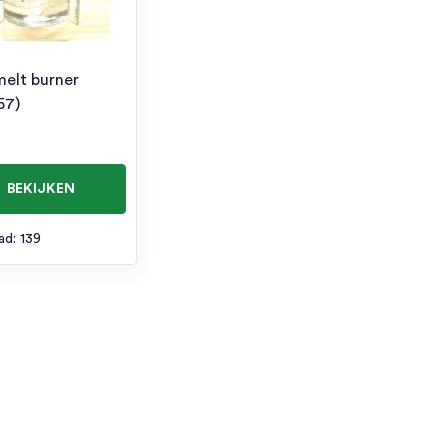
elt burner
57)
BEKIJKEN
ad: 139