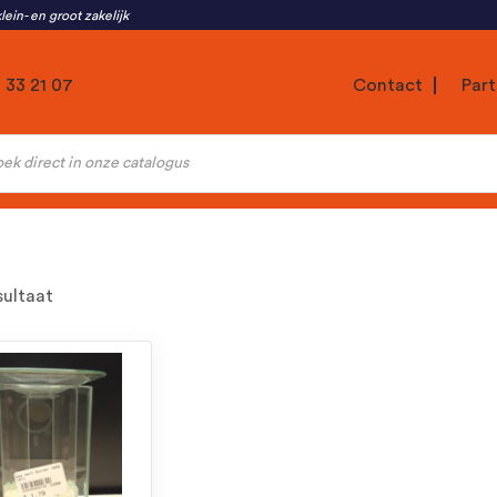
lein- en groot zakelijk
1 33 21 07
Contact
Part
ten
sultaat