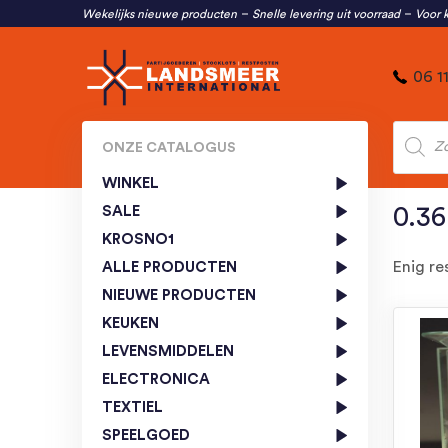
Wekelijks nieuwe producten
Snelle levering uit voorraad
Voor k
06 1
Produc
zoeken
ONZE CATALOGUS
WINKEL
SALE
0.36
KROSNO1
Enig re
ALLE PRODUCTEN
NIEUWE PRODUCTEN
KEUKEN
LEVENSMIDDELEN
ELECTRONICA
TEXTIEL
SPEELGOED