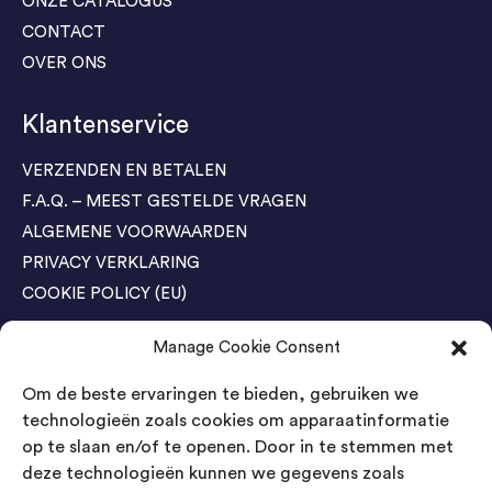
ONZE CATALOGUS
CONTACT
OVER ONS
Klantenservice
VERZENDEN EN BETALEN
F.A.Q. – MEEST GESTELDE VRAGEN
ALGEMENE VOORWAARDEN
PRIVACY VERKLARING
COOKIE POLICY (EU)
Manage Cookie Consent
Agenda Trade Shows
Om de beste ervaringen te bieden, gebruiken we
04-05 November / SVG FAIR Winterswijk
Bestel GRATIS kaarten
technologieën zoals cookies om apparaatinformatie
op te slaan en/of te openen. Door in te stemmen met
24-26 March / IAW Trade Fair - Cologne
deze technologieën kunnen we gegevens zoals
Bestel GRATIS kaarten