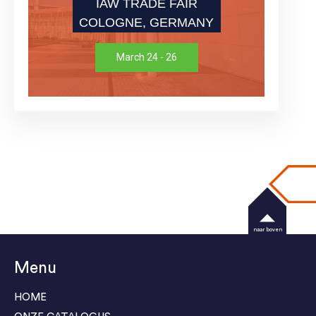
IAW TRADE FAIR
COLOGNE, GERMANY
March 24 - 26
naar boven
Menu
HOME