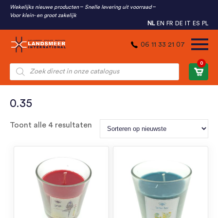
Wekelijks nieuwe producten
Snelle levering uit voorraad
Voor klein- en groot zakelijk
NL
EN
FR
DE
IT
ES
PL
06 11 33 21 07
0
Producten
zoeken
0.35
Gesorteerd
Toont alle 4 resultaten
op
nieuwste