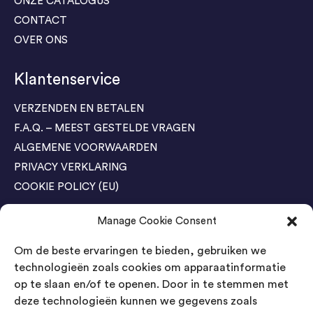
ONZE CATALOGUS
CONTACT
OVER ONS
Klantenservice
VERZENDEN EN BETALEN
F.A.Q. – MEEST GESTELDE VRAGEN
ALGEMENE VOORWAARDEN
PRIVACY VERKLARING
COOKIE POLICY (EU)
Manage Cookie Consent
Agenda Trade Shows
Om de beste ervaringen te bieden, gebruiken we
04-05 November / SVG FAIR Winterswijk
Bestel GRATIS kaarten
technologieën zoals cookies om apparaatinformatie
op te slaan en/of te openen. Door in te stemmen met
24-26 March / IAW Trade Fair - Cologne
deze technologieën kunnen we gegevens zoals
Bestel GRATIS kaarten