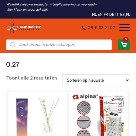
Wekelijks nieuwe producten
Snelle levering uit voorraad
Voor klein- en groot zakelijk
NL
EN
FR
DE
IT
ES
PL
06 11 33 21 07
0
Producten
zoeken
0.27
Gesorteerd
Toont alle 2 resultaten
op
nieuwste