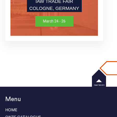
IAW TRADE FAIR
COLOGNE, GERMANY
March 24 - 26
naar boven
Menu
HOME