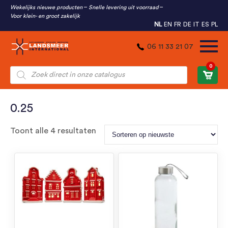
Wekelijks nieuwe producten
Snelle levering uit voorraad
Voor klein- en groot zakelijk
NL
EN
FR
DE
IT
ES
PL
06 11 33 21 07
0
Producten
zoeken
0.25
Gesorteerd
Toont alle 4 resultaten
op
nieuwste