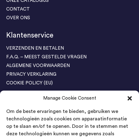
ONZE CATALOGUS
CONTACT
OVER ONS
Klantenservice
VERZENDEN EN BETALEN
F.A.Q. – MEEST GESTELDE VRAGEN
ALGEMENE VOORWAARDEN
PRIVACY VERKLARING
COOKIE POLICY (EU)
Manage Cookie Consent
Agenda Trade Shows
Om de beste ervaringen te bieden, gebruiken we
04-05 November / SVG FAIR Winterswijk
Bestel GRATIS kaarten
technologieën zoals cookies om apparaatinformatie
op te slaan en/of te openen. Door in te stemmen met
24-26 March / IAW Trade Fair - Cologne
deze technologieën kunnen we gegevens zoals
Bestel GRATIS kaarten