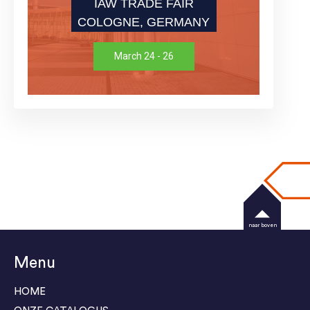
IAW TRADE FAIR
COLOGNE, GERMANY
March 24 - 26
naar boven
Menu
HOME