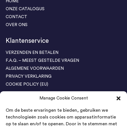
HOME
ONZE CATALOGUS
CONTACT
OVER ONS
Klantenservice
VERZENDEN EN BETALEN
F.A.Q. – MEEST GESTELDE VRAGEN
ALGEMENE VOORWAARDEN
PRIVACY VERKLARING
COOKIE POLICY (EU)
Manage Cookie Consent
Agenda Trade Shows
Om de beste ervaringen te bieden, gebruiken we
04-05 November / SVG FAIR Winterswijk
Bestel GRATIS kaarten
technologieën zoals cookies om apparaatinformatie
op te slaan en/of te openen. Door in te stemmen met