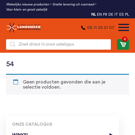
Wekelijks nieuwe producten
Snelle levering uit voorraad
Voor klein- en groot zakelijk
NL
EN
FR
DE
IT
ES
PL
06 11 33 21 07
0
Producten
zoeken
54
Geen producten gevonden die aan je
selectie voldoen.
ONZE CATALOGUS