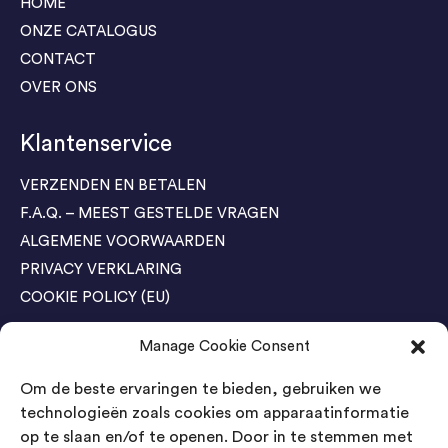
HOME
ONZE CATALOGUS
CONTACT
OVER ONS
Klantenservice
VERZENDEN EN BETALEN
F.A.Q. – MEEST GESTELDE VRAGEN
ALGEMENE VOORWAARDEN
PRIVACY VERKLARING
COOKIE POLICY (EU)
Manage Cookie Consent
Agenda Trade Shows
Om de beste ervaringen te bieden, gebruiken we
04-05 November / SVG FAIR Winterswijk
Bestel GRATIS kaarten
technologieën zoals cookies om apparaatinformatie
op te slaan en/of te openen. Door in te stemmen met