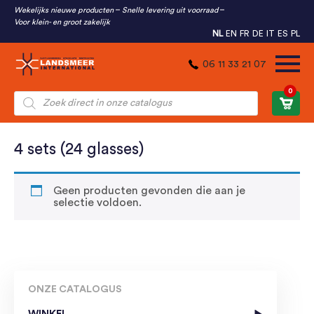
Wekelijks nieuwe producten
Snelle levering uit voorraad
Voor klein- en groot zakelijk
NL
EN
FR
DE
IT
ES
PL
06 11 33 21 07
0
Producten
zoeken
4 sets (24 glasses)
Geen producten gevonden die aan je
selectie voldoen.
ONZE CATALOGUS