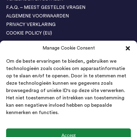
F.A.Q. – MEEST GESTELDE VRAGEN
ALGEMENE VOORWAARDEN
PRIVACY VERKLARING
COOKIE POLICY (EU)
Manage Cookie Consent
Agenda Trade Shows
Om de beste ervaringen te bieden, gebruiken we
04-05 November / SVG FAIR Winterswijk
Bestel GRATIS kaarten
technologieën zoals cookies om apparaatinformatie
op te slaan en/of te openen. Door in te stemmen met
24-26 March / IAW Trade Fair - Cologne
deze technologieën kunnen we gegevens zoals
Bestel GRATIS kaarten
browsegedrag of unieke ID's op deze site verwerken.
Het niet toestemmen of intrekken van toestemming
kan een negatieve invloed hebben op bepaalde
Contact
kenmerken en functies.
Landsmeer International B.V.
Kempenbaan 5
5121 DM Rijen
Accept