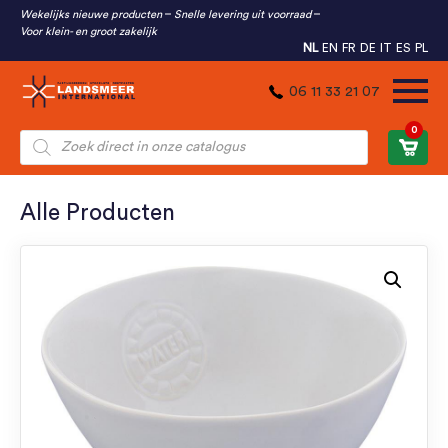
Wekelijks nieuwe producten
Snelle levering uit voorraad
Voor klein- en groot zakelijk
NL
EN
FR
DE
IT
ES
PL
06 11 33 21 07
0
Producten
zoeken
Alle Producten